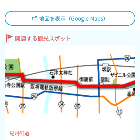
観光パンフレット
地図を表示（Google Maps）
堺おもてなしチケット
関連する観光スポット
お役立ち情報紹介
堺観光タクシー
交通・アクセス
堺観光コンベンション協会について
協会について
協会からのお知らせ
紀州街道