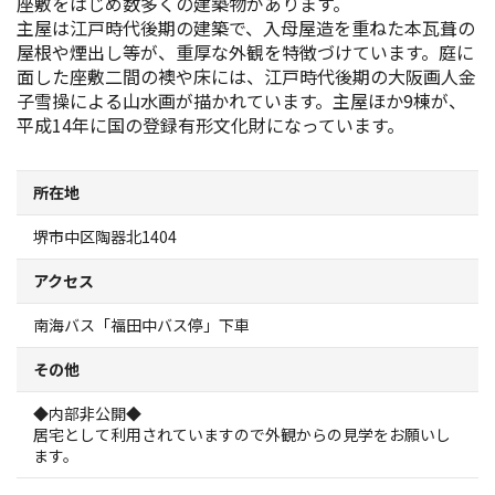
座敷をはじめ数多くの建築物があります。
スポーツ施設
主屋は江戸時代後期の建築で、入母屋造を重ねた本瓦葺の
屋根や煙出し等が、重厚な外観を特徴づけています。庭に
面した座敷二間の襖や床には、江戸時代後期の大阪画人金
NEWS
子雪操による山水画が描かれています。主屋ほか9棟が、
平成14年に国の登録有形文化財になっています。
お問い合わせ
所在地
堺ナビ
堺市中区陶器北1404
ようこそ堺へ！
アクセス
南海バス「福田中バス停」下車
地図から探す
その他
スポット検索
◆内部非公開◆
居宅として利用されていますので外観からの見学をお願いし
観光案内所
ます。