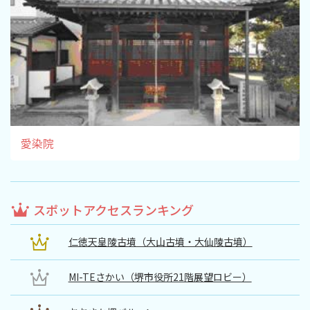
愛染院
スポットアクセスランキング
仁徳天皇陵古墳（大山古墳・大仙陵古墳）
MI-TEさかい（堺市役所21階展望ロビー）