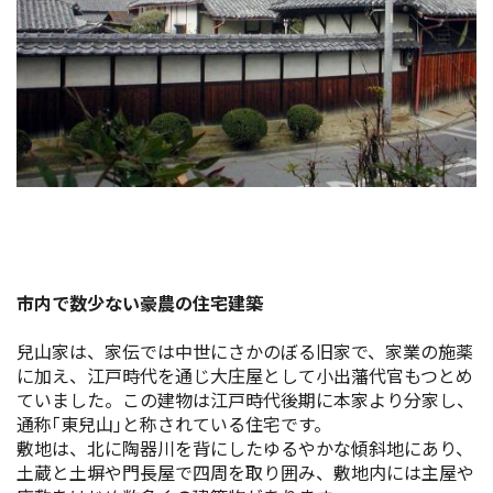
イベント情報
ショッピング・お土産
サイクリングさかい
堺観光レンタサイクル
モデルコース
市内で数少ない豪農の住宅建築
体験プラン・ツアー
兒山家は、家伝では中世にさかのぼる旧家で、家業の施薬
に加え、江戸時代を通じ大庄屋として小出藩代官もつとめ
特集
ていました。この建物は江戸時代後期に本家より分家し、
通称｢東兒山｣と称されている住宅です。
敷地は、北に陶器川を背にしたゆるやかな傾斜地にあり、
開花情報
土蔵と土塀や門長屋で四周を取り囲み、敷地内には主屋や