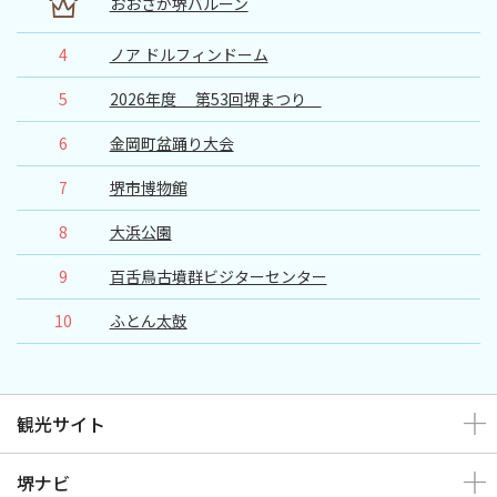
おおさか堺バルーン
4
ノア ドルフィンドーム
5
2026年度 第53回堺まつり
6
金岡町盆踊り大会
7
堺市博物館
8
大浜公園
9
百舌鳥古墳群ビジターセンター
10
ふとん太鼓
観光サイト
堺ナビ