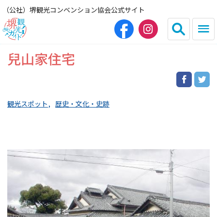
（公社）堺観光コンベンション協会公式サイト
兒山家住宅
English
简体中文
繁体中文
한국어
観光スポット
歴史・文化・史跡
HOME（観光サイト）
観光スポット
グルメ
宿泊