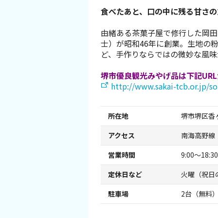
食べたあと、口の中に残る甘さの
スポーツ施設
由緒ある茶菓子屋で修行した岡田
NEWS
士）が昭和46年に創業。生地の
ど、手作りならではの微妙な風味
お問い合わせ
堺市優良観光みやげ品は下記UR
http://www.sakai-tcb.or.jp/s
堺ナビ
所在地
堺市堺区香ヶ
ようこそ堺へ！
アクセス
南海高野線
地図から探す
営業時間
9:00～18:30
スポット検索
定休日など
火曜（祝日
駐車場
2台（無料
観光案内所