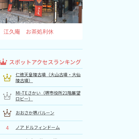
江久庵 お茶処利休
スポットアクセスランキング
仁徳天皇陵古墳（大山古墳・大仙
陵古墳）
MI-TEさかい（堺市役所21階展望
ロビー）
おおさか堺バルーン
4
ノア ドルフィンドーム