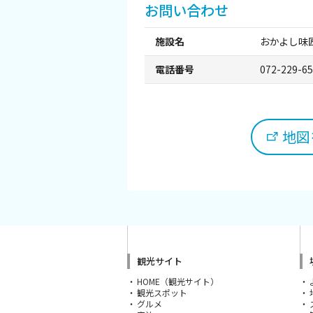
お問い合わせ
観光パンフレット
施設名
おかよし味
堺おもてなしチケット
電話番号
072-229-6
お役立ち情報紹介
堺観光タクシー
地図を
交通・アクセス
堺観光コンベンション協会について
協会について
観光サイト
協会からのお知らせ
HOME（観光サイト）
観光スポット
グルメ