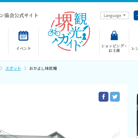
ン協会公式サイト
Language
简体中文
ショッピング・
イベント
レ
お土産
한국어
スポット
おかよし味匠庵