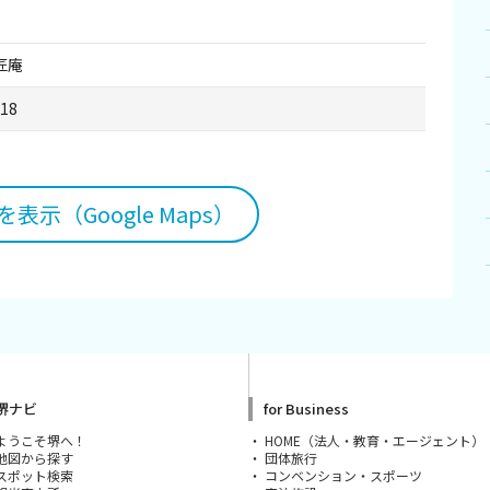
匠庵
518
表示（Google Maps）
堺ナビ
for Business
ようこそ堺へ！
HOME（法人・教育・エージェント）
地図から探す
団体旅行
スポット検索
コンベンション・スポーツ