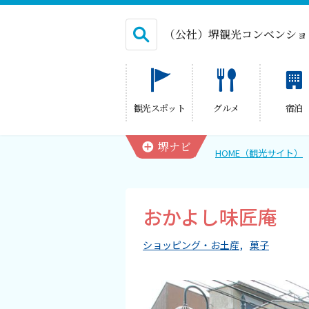
（公社）堺観光コンベンショ
English
観光スポット
グルメ
宿泊
繁体中文
堺ナビ
HOME（観光サイト）
HOME（観光サイト）
おかよし味匠庵
観光スポット
ショッピング・お土産
菓子
グルメ
宿泊