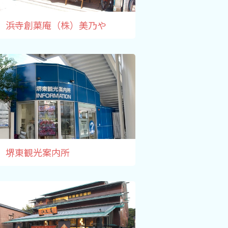
浜寺創菓庵（株）美乃や
堺東観光案内所