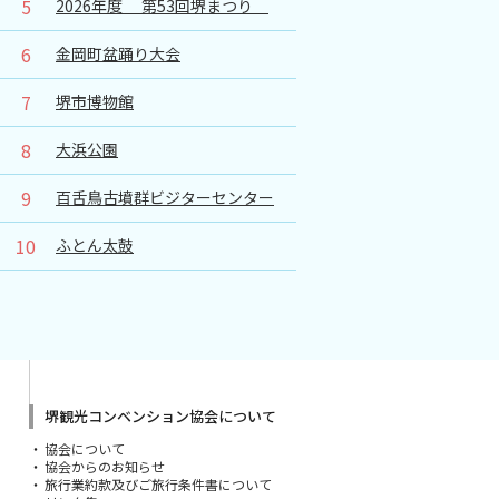
5
2026年度 第53回堺まつり
6
金岡町盆踊り大会
7
堺市博物館
8
大浜公園
9
百舌鳥古墳群ビジターセンター
10
ふとん太鼓
堺観光コンベンション協会について
協会について
協会からのお知らせ
旅行業約款及びご旅行条件書について