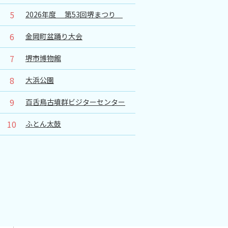
5
2026年度 第53回堺まつり
6
金岡町盆踊り大会
7
堺市博物館
8
大浜公園
9
百舌鳥古墳群ビジターセンター
10
ふとん太鼓