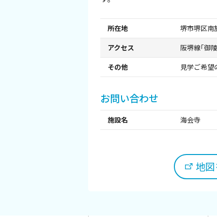
観光パンフレット
所在地
堺市堺区南旅
堺おもてなしチケット
アクセス
阪堺線｢御
お役立ち情報紹介
その他
見学ご希望
堺観光タクシー
お問い合わせ
交通・アクセス
施設名
海会寺
堺観光コンベンション協会について
地図を
協会について
協会からのお知らせ