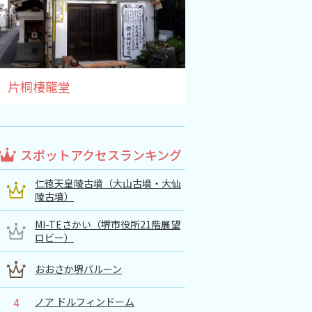
片桐棲龍堂
スポットアクセスランキング
仁徳天皇陵古墳（大山古墳・大仙
陵古墳）
MI-TEさかい（堺市役所21階展望
ロビー）
おおさか堺バルーン
4
ノア ドルフィンドーム