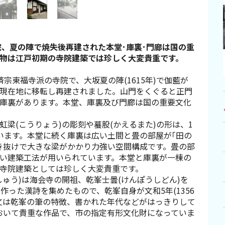
院、夏の陣で焼失後再建された本堂･庫裏･門廊は国の重
物は江戸初期の寺院建築では珍しく大変貴重です。
臨済宗東福寺派の寺院で、大坂夏の陣(1615年)で伽藍が
現在地に移転し再建されました。山門をくぐると正門
庫裏があります。本堂、庫裏及び門廊は国の重要文化
梁(こうりょう)の彫刻や蟇股(かえるまた)の形は、1
います。本堂に続く庫裏は広い土間と畳の部屋が｢田の
き抜けで大きな梁がかかり力強い空間構成です。畳の部
い建築工法が用いられています。本堂と庫裏が一棟の
寺院建築としては珍しく大変貴重です。
しゅう)は海会寺の開祖、乾峯士曇(けんぽうしどん)を
で作った漢詩を集めたもので、乾峯自身が文和5年(1356
文は乾峯の筆の特徴、書かれた年代などがはっきりして
おいて貴重な作品で、市の指定有形文化財になっていま