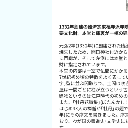
スポーツ施設
NEWS
1332年創建の臨済宗東福寺派寺
要文化財。本堂と庫裏が一棟の建
お問い合わせ
元弘2年(1332年)に創建された
焼失したため、開口神社付近から
堺ナビ
に門廊が、そして左側には本堂と
財に指定されています。
ようこそ堺へ！
本堂の内部は一室で仏間にかかる虹
7世紀初め頃の特徴をよく表して
字｣型に並ぶ間取りで、土間は吹
地図から探す
屋は一間ごとに柱が立つという古
建物というのは江戸時代の初めの
スポット検索
また、｢牡丹花詩集｣(ぼたんかし
はじめ33人の禅僧が｢牡丹｣の題
年)にその序文を書きました。序
観光案内所
おり、わが国の書道史･文学史に
す。