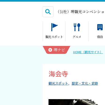
（公社）堺観光コンベンショ
English
観光スポット
グルメ
宿泊
繁体中文
堺ナビ
HOME（観光サイト）
HOME（観光サイト）
海会寺
観光スポット
観光スポット
歴史・文化・史跡
グルメ
宿泊