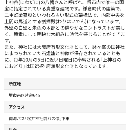
上神谷(にわだに)の八幡さんと呼ばれ、堺市内で唯一の国
スポーツ施設
宝に指定されている貴重な建物です。鎌倉時代の建築で、
二重虹梁蟇股といわれる古い形式の架構法で、内部中央を
土間の馬道とする割拝殿(わりはいでん)になっています。
NEWS
外壁の白壁と朱色の木部との鮮やかなコントラストが美し
く、簡素にして明快な木組みに時代を感じることができま
お問い合わせ
す。
また、神社には大阪府有形文化財として、鉢ヶ峯の国神社
にまつられていた石燈籠と神像が保存されているととも
堺ナビ
に、毎年10月の5日に近い日曜日に奉納される｢上神谷の
こおどり｣は国選択･府無形文化財となっています。
ようこそ堺へ！
所在地
地図から探す
堺市南区片蔵645
スポット検索
アクセス
観光案内所
南海バス｢桜井神社前バス停｣下車