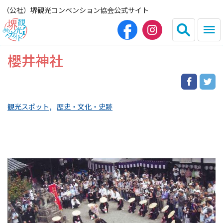
（公社）堺観光コンベンション協会公式サイト
櫻井神社
English
简体中文
繁体中文
한국어
観光スポット
歴史・文化・史跡
HOME（観光サイト）
観光スポット
グルメ
宿泊