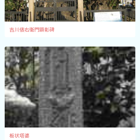
吉川俵右衛門顕彰碑
板状塔婆