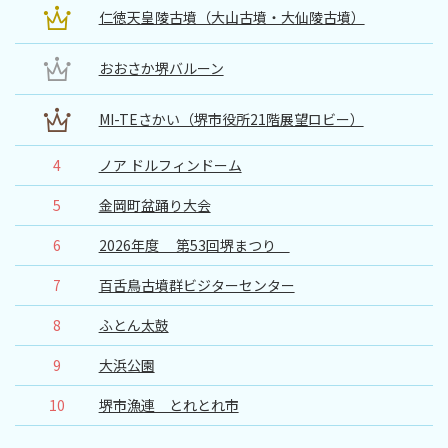
仁徳天皇陵古墳（大山古墳・大仙陵古墳）
おおさか堺バルーン
MI-TEさかい（堺市役所21階展望ロビー）
4
ノア ドルフィンドーム
5
金岡町盆踊り大会
6
2026年度 第53回堺まつり
7
百舌鳥古墳群ビジターセンター
8
ふとん太鼓
9
大浜公園
10
堺市漁連 とれとれ市