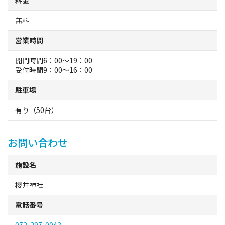
料金
観光パンフレット
無料
堺おもてなしチケット
営業時間
開門時間6：00～19：00
お役立ち情報紹介
受付時間9：00～16：00
駐車場
堺観光タクシー
有り（50台）
交通・アクセス
お問い合わせ
堺観光コンベンション協会について
施設名
協会について
櫻井神社
協会からのお知らせ
電話番号