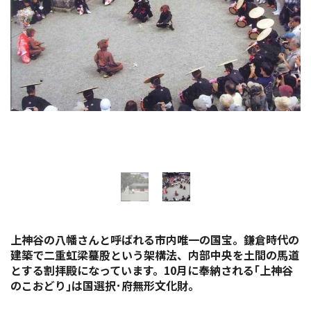
イベント情報
ショッピング・お土産
サイクリングさかい
堺観光レンタサイクル
モデルコース
体験プラン・ツアー
上神谷の八幡さんと呼ばれる市内唯一の国宝。鎌倉時代の
特集
建築で二重虹梁蟇股という架構法、内部中央を土間の馬道
とする割拝殿になっています。10月に奉納される｢上神谷
のこおどり｣は国選択･府無形文化財。
開花情報