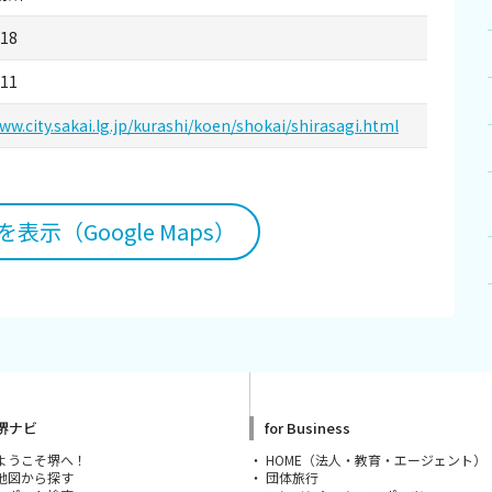
818
711
ww.city.sakai.lg.jp/kurashi/koen/shokai/shirasagi.html
表示（Google Maps）
堺ナビ
for Business
ようこそ堺へ！
HOME（法人・教育・エージェント）
地図から探す
団体旅行