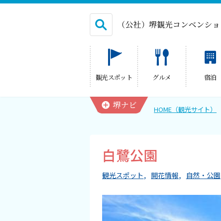
（公社）堺観光コンベンショ
English
観光スポット
グルメ
宿泊
繁体中文
堺ナビ
HOME（観光サイト）
HOME（観光サイト）
白鷺公園
観光スポット
観光スポット
開花情報
自然・公園
グルメ
宿泊