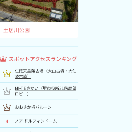
土居川公園
スポットアクセスランキング
仁徳天皇陵古墳（大山古墳・大仙
陵古墳）
MI-TEさかい（堺市役所21階展望
ロビー）
おおさか堺バルーン
4
ノア ドルフィンドーム