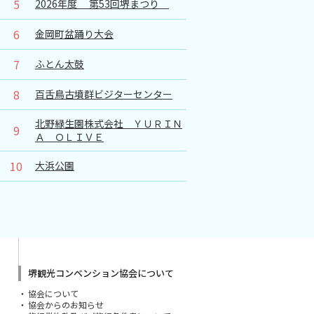
5
2026年度 第53回堺まつり
6
金岡町盆踊り大会
7
ふとん太鼓
8
百舌鳥古墳群ビジターセンター
北野緑生園株式会社 ＹＵＲＩＮ
9
Ａ ＯＬＩＶＥ
10
大浜公園
堺観光コンベンション協会について
協会について
協会からのお知らせ