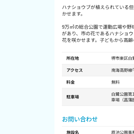
ハナショウブが植えられている但
スポーツ施設
かせます。
NEWS
9万㎡の総合公園で運動広場や野
があり、市の花であるハナショウ
花を咲かせます。子どもから高齢
お問い合わせ
堺ナビ
所在地
堺市東区白鷺
アクセス
南海高野線
ようこそ堺へ！
料金
無料
地図から探す
白鷺公園第
駐車場
車場（菖蒲
スポット検索
お問い合わせ
観光案内所
施設名
原池公園事