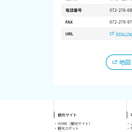
観光パンフレット
電話番号
072-276-6
堺おもてなしチケット
FAX
072-279-9
URL
http://w
お役立ち情報紹介
堺観光タクシー
地図を
交通・アクセス
堺観光コンベンション協会について
協会について
観光サイト
協会からのお知らせ
HOME（観光サイト）
観光スポット