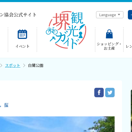
ン協会公式サイト
Language
简体中文
ショッピング・
イベント
レ
お土産
한국어
スポット
白鷺公園
桜