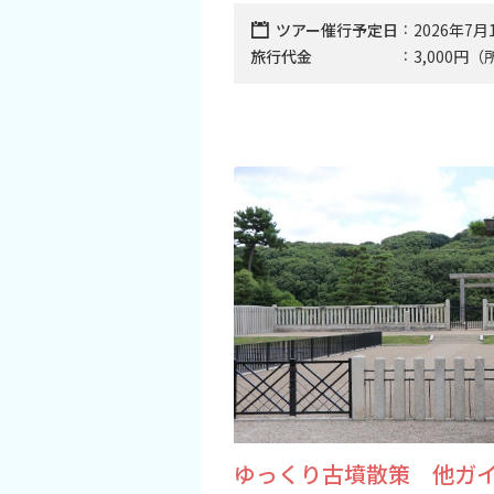
観光パンフレット
ツアー催行予定日
2026年7月
旅行代金
3,000円
堺おもてなしチケット
お役立ち情報紹介
堺観光タクシー
交通・アクセス
堺観光コンベンション協会について
協会について
協会からのお知らせ
ゆっくり古墳散策 他ガ