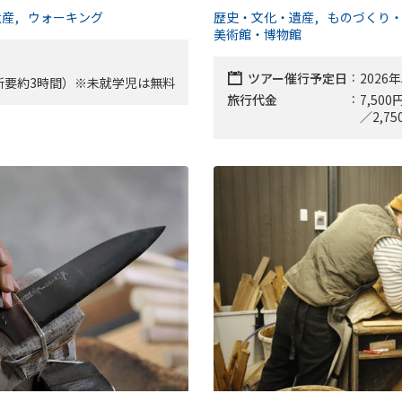
遺産
ウォーキング
歴史・文化・遺産
ものづくり
美術館・博物館
ツアー催行予定日
2026年
円（所要約3時間）※未就学児は無料
旅行代金
7,5
for Business
／2,7