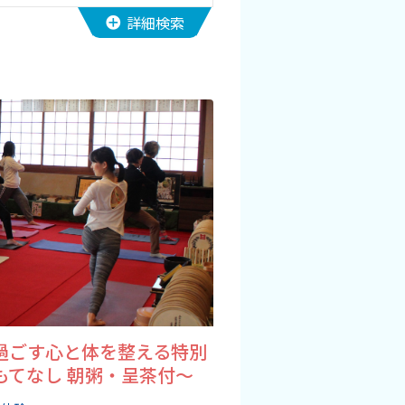
詳細検索
過ごす心と体を整える特別
もてなし 朝粥・呈茶付～