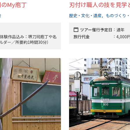
のMy庖丁
刃付け職人の技を見学
験
歴史・文化・遺産
ものづくり
ツアー催行予定日
通年
0円（体験作品込み：堺刀司庖丁や名
旅行代金
4,0
ルダー／所要約1時間30分）