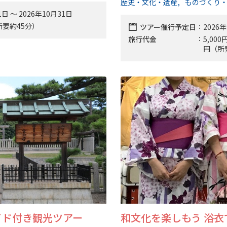
歴史・文化・遺産
ものづくり
1日 〜 2026年10月31日
（所要約45分）
ツアー催行予定日
2026年
旅行代金
5,00
円（所
イド付き観光ツアー
和文化を楽しもう 浴