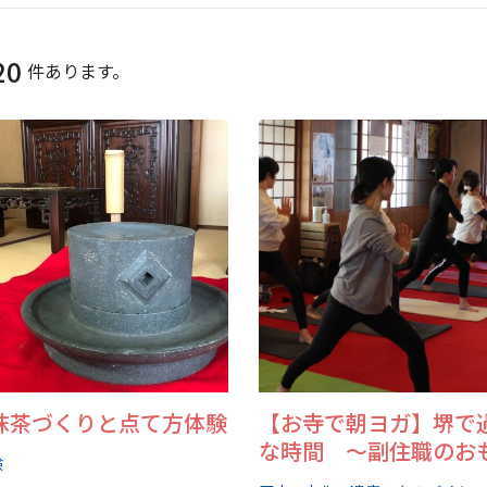
20
件あります。
抹茶づくりと点て方体験
【お寺で朝ヨガ】堺で
な時間 ～副住職のお
験