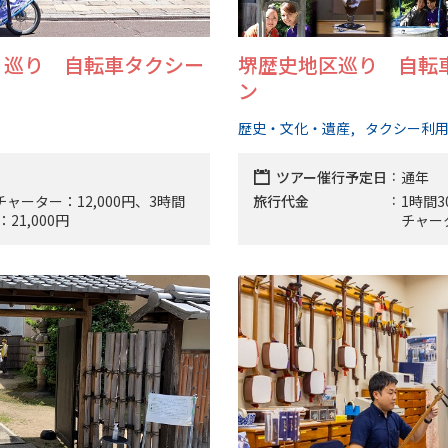
」巡り 自転車タクシー
堺歴史地区巡り 自転
ン
歴史・文化・遺産
タクシー利
ツアー催行予定日
通年
チャーター：12,000円、3時間
旅行代金
1時間3
21,000円
チャータ