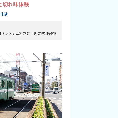
と切れ味体験
・体験
00円（システム料含む／所要約1時間）