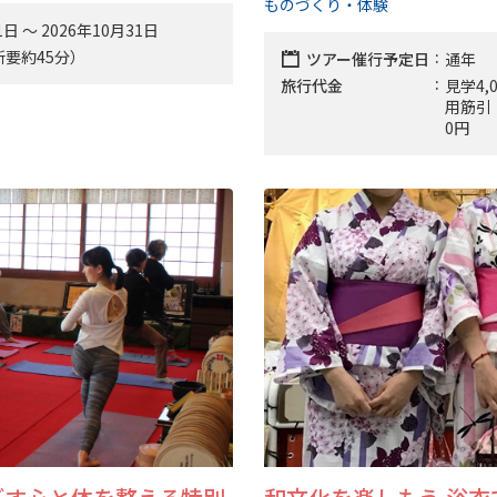
ものづくり・体験
1日 〜 2026年10月31日
（所要約45分）
ツアー催行予定日
通年
旅行代金
見学4
用筋引（
0円