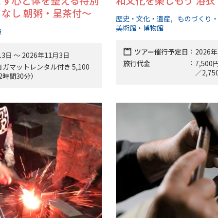
ごす心と体を整える特別
和文化を楽しもう 浴
なし 朝粥・呈茶付～
歴史・文化・遺産
ものづくり
美術館・博物館
験
ツアー催行予定日
2026年
13日 〜 2026年11月3日
for Business
旅行代金
7,5
・ヨガマットレンタル付き 5,100
／2,7
2時間30分）