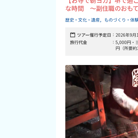
【お寺で朝ヨガ】堺で過
旅行業約款及びご旅行条件書について
な時間 ～副住職のおもて
リンク集
歴史・文化・遺産
ものづくり・体
ツアー催行予定日
2026年9月
旅行代金
5,000円
円（所要約