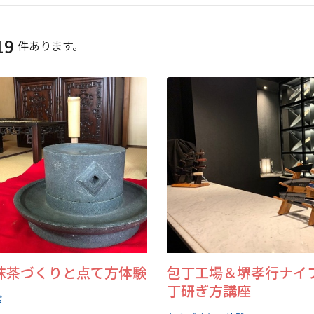
19
件あります。
抹茶づくりと点て方体験
包丁工場＆堺孝行ナイ
丁研ぎ方講座
験