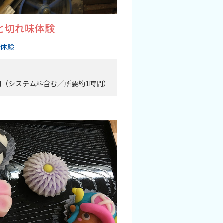
と切れ味体験
・体験
00円（システム料含む／所要約1時間）