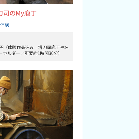
刀司のMy庖丁
・体験
150円（体験作品込み：堺刀司庖丁や名
ーホルダー／所要約1時間30分）