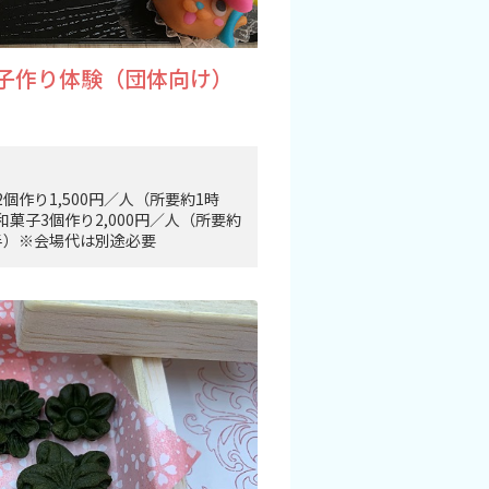
菓子作り体験（団体向け）
2個作り1,500円／人（所要約1時
和菓子3個作り2,000円／人（所要約
半）※会場代は別途必要