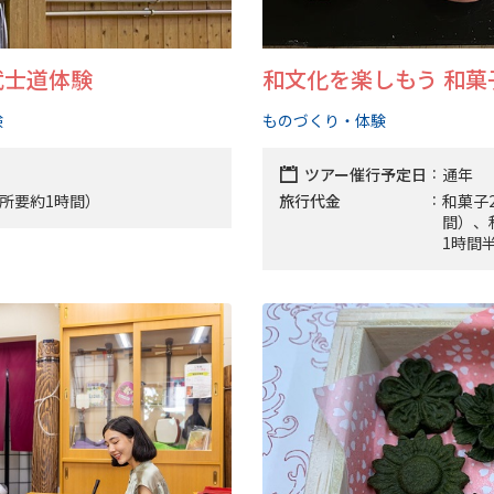
武士道体験
和文化を楽しもう 和
験
ものづくり・体験
ツアー催行予定日
通年
円（所要約1時間）
旅行代金
和菓子
間）、
1時間