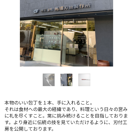
イベント情報
ショッピング・お土産
サイクリングさかい
堺観光レンタサイクル
モデルコース
体験プラン・ツアー
本物のいい包丁を１本、手に入れること。
特集
それは食材への最大の経緯であり、料理という日々の営み
に礼を尽くすこと。常に挑み続けることを目指しておりま
す。より身近に伝統の技を見ていただけるように、刃付工
開花情報
房を公開しております。