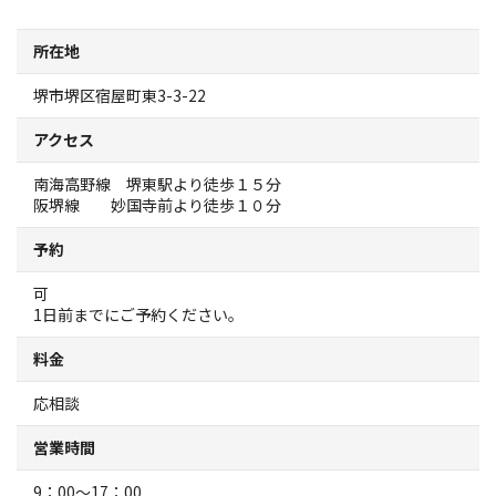
スポーツ施設
所在地
NEWS
堺市堺区宿屋町東3-3-22
アクセス
お問い合わせ
南海高野線 堺東駅より徒歩１５分
阪堺線 妙国寺前より徒歩１０分
堺ナビ
予約
ようこそ堺へ！
可
1日前までにご予約ください。
地図から探す
料金
スポット検索
応相談
営業時間
観光案内所
9：00～17：00