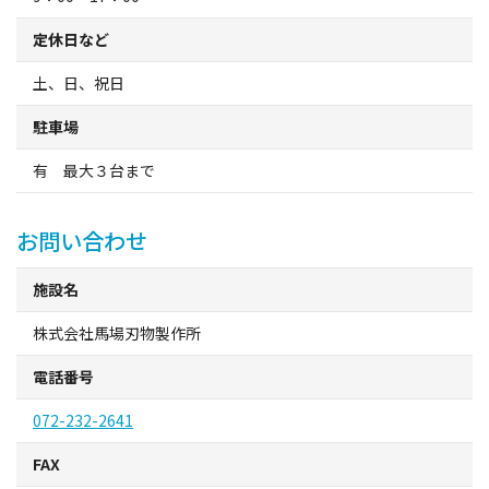
観光パンフレット
定休日など
堺おもてなしチケット
土、日、祝日
駐車場
お役立ち情報紹介
有 最大３台まで
堺観光タクシー
お問い合わせ
交通・アクセス
施設名
堺観光コンベンション協会について
株式会社馬場刃物製作所
電話番号
協会について
072-232-2641
協会からのお知らせ
FAX