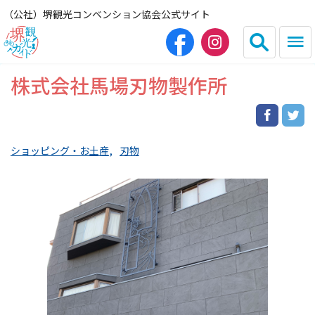
（公社）堺観光コンベンション協会公式サイト
株式会社馬場刃物製作所
English
简体中文
繁体中文
한국어
ショッピング・お土産
刃物
HOME（観光サイト）
観光スポット
グルメ
宿泊