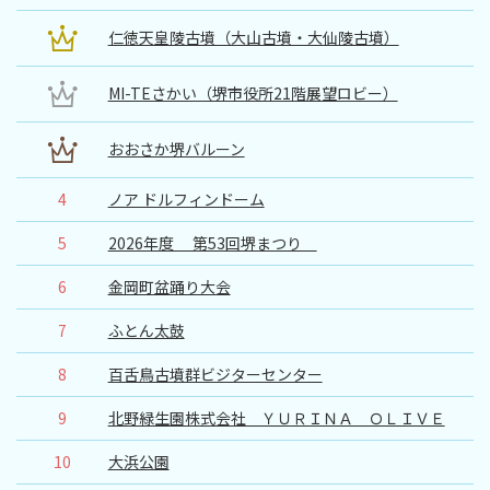
仁徳天皇陵古墳（大山古墳・大仙陵古墳）
MI-TEさかい（堺市役所21階展望ロビー）
おおさか堺バルーン
4
ノア ドルフィンドーム
5
2026年度 第53回堺まつり
6
金岡町盆踊り大会
7
ふとん太鼓
8
百舌鳥古墳群ビジターセンター
9
北野緑生園株式会社 ＹＵＲＩＮＡ ＯＬＩＶＥ
10
大浜公園