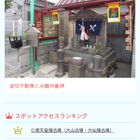
波切不動尊と水難供養碑
スポットアクセスランキング
仁徳天皇陵古墳（大山古墳・大仙陵古墳）