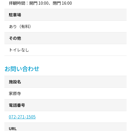
拝観時間：開門 10:00、閉門 16:00
観光パンフレット
駐車場
堺おもてなしチケット
あり（有料）
お役立ち情報紹介
その他
トイレなし
堺観光タクシー
お問い合わせ
交通・アクセス
施設名
堺観光コンベンション協会について
家原寺
協会について
電話番号
072-271-1505
協会からのお知らせ
URL