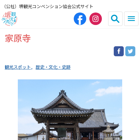
（公社）堺観光コンベンション協会公式サイト
家原寺
English
简体中文
繁体中文
한국어
観光スポット
歴史・文化・史跡
HOME（観光サイト）
観光スポット
グルメ
宿泊