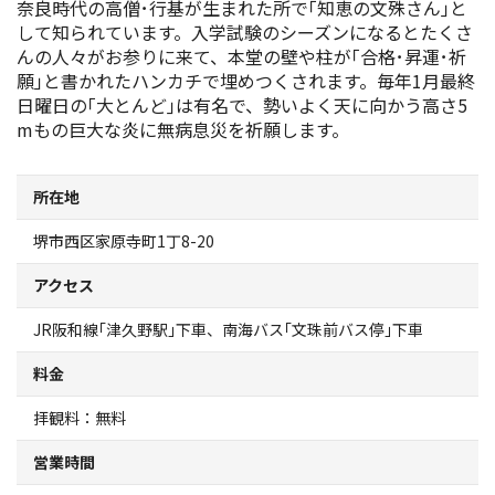
奈良時代の高僧･行基が生まれた所で｢知恵の文殊さん｣と
スポーツ施設
して知られています。入学試験のシーズンになるとたくさ
んの人々がお参りに来て、本堂の壁や柱が｢合格･昇運･祈
願｣と書かれたハンカチで埋めつくされます。毎年1月最終
NEWS
日曜日の｢大とんど｣は有名で、勢いよく天に向かう高さ5
mもの巨大な炎に無病息災を祈願します。
お問い合わせ
所在地
堺ナビ
堺市西区家原寺町1丁8-20
ようこそ堺へ！
アクセス
地図から探す
JR阪和線｢津久野駅｣下車、南海バス｢文珠前バス停｣下車
料金
スポット検索
拝観料：無料
観光案内所
営業時間