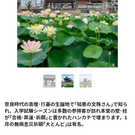
イベント情報
ショッピング・お土産
サイクリングさかい
堺観光レンタサイクル
モデルコース
体験プラン・ツアー
奈良時代の高僧･行基の生誕地で｢知恵の文殊さん｣で知ら
特集
れ、入学試験シーズンは多数の参拝客が訪れ本堂の壁･柱
が｢合格･昇運･祈願｣と書かれたハンカチで埋まります。1
月の無病息災祈願｢大とんど｣は有名。
開花情報