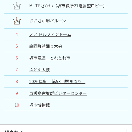
MI-TEさかい（堺市役所21階展望ロビー）
おおさか堺バルーン
4
ノア ドルフィンドーム
5
金岡町盆踊り大会
6
堺市漁連 とれとれ市
7
ふとん太鼓
8
2026年度 第53回堺まつり
9
百舌鳥古墳群ビジターセンター
10
堺市博物館